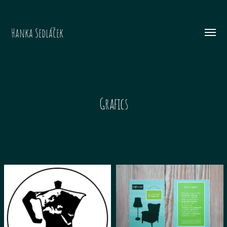
Hanka Sedláček
Menü
umsch
Grafics